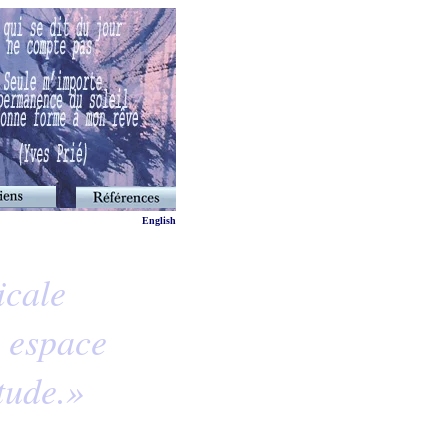
English
icale
n espace
itude.»