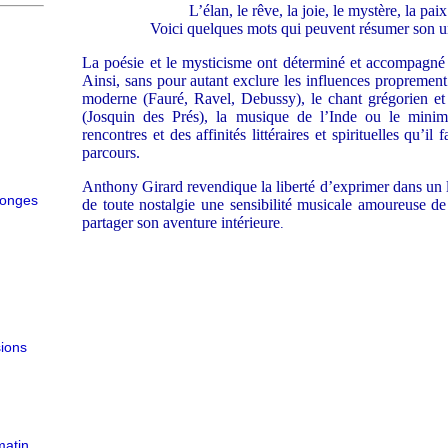
L’élan, le rêve, la joie, le mystère, la paix
Voici quelques mots qui peuvent résumer son un
La poésie et le mysticisme ont déterminé et accompagné 
Ainsi, sans pour autant exclure les influences proprement 
moderne (Fauré, Ravel, Debussy), le chant grégorien et
(Josquin des Prés), la musique de l’Inde ou le minima
rencontres et des affinités littéraires et spirituelles qu’il
parcours.
Anthony Girard revendique la liberté d’exprimer dans un
songes
de toute nostalgie une sensibilité musicale amoureuse de 
partager son aventure intérieure
.
sions
matin