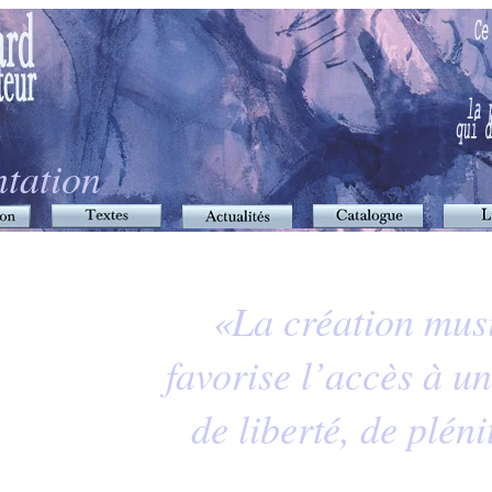
ntation
«La création mus
favorise l’accès à u
de liberté, de plén